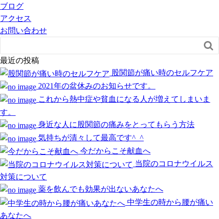
ブログ
アクセス
お問い合わせ

最近の投稿
股関節が痛い時のセルフケア
2021年の盆休みのお知らせです。
これから熱中症や貧血になる人が増えてしまいま
す。
身近な人に股関節の痛みをとってもらう方法
気持ちが清々して最高です^_^
今だからこそ献血へ
当院のコロナウイルス
対策について
薬を飲んでも効果が出ないあなたへ
中学生の時から腰が痛い
あなたへ