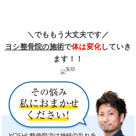
＼でももう大丈夫です／
ヨシ整骨院の施術
で
体は変化
していき
ます！！