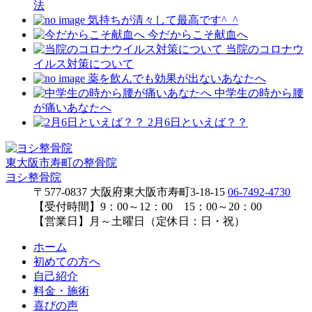
法
気持ちが清々して最高です^_^
今だからこそ献血へ
当院のコロナウ
イルス対策について
薬を飲んでも効果が出ないあなたへ
中学生の時から腰
が痛いあなたへ
2月6日といえば？？
東大阪市寿町の整骨院
ヨシ整骨院
〒577-0837
大阪府東大阪市寿町3-18-15
06-7492-4730
【受付時間】
9：00～12：00 15：00～20：00
【営業日】
月～土曜日（定休日：日・祝）
ホーム
初めての方へ
自己紹介
料金・施術
喜びの声