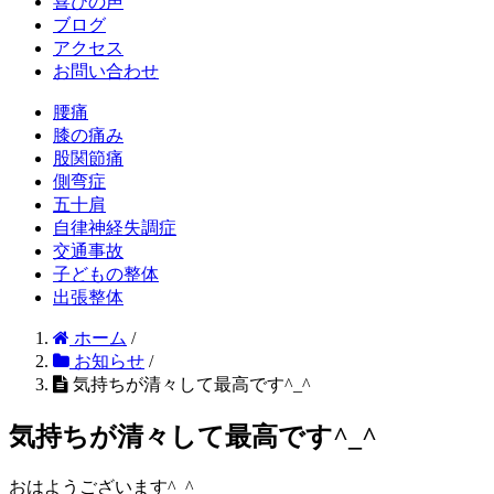
喜びの声
ブログ
アクセス
お問い合わせ
腰痛
膝の痛み
股関節痛
側弯症
五十肩
自律神経失調症
交通事故
子どもの整体
出張整体
ホーム
/
お知らせ
/
気持ちが清々して最高です^_^
気持ちが清々して最高です^_^
おはようございます^_^