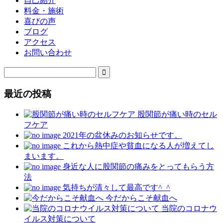
自己紹介
料金・施術
喜びの声
ブログ
アクセス
お問い合わせ

最近の投稿
股関節が痛い時のセル
フケア
2021年の盆休みのお知らせです。
これから熱中症や貧血になる人が増えてし
まいます。
身近な人に股関節の痛みをとってもらう方
法
気持ちが清々して最高です^_^
今だからこそ献血へ
当院のコロナウ
イルス対策について