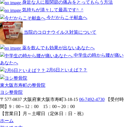
身近な人に股関節の痛みをとってもらう方法
気持ちが清々して最高です^_^
今だからこそ献血へ
当院のコロナウイルス対策について
薬を飲んでも効果が出ないあなたへ
中学生の時から腰が痛い
あなたへ
2月6日といえば？？
東大阪市寿町の整骨院
ヨシ整骨院
〒577-0837
大阪府東大阪市寿町3-18-15
06-7492-4730
【受付時
間】
9：00～12：00 15：00～20：00
【営業日】
月～土曜日（定休日：日・祝）
ホーム