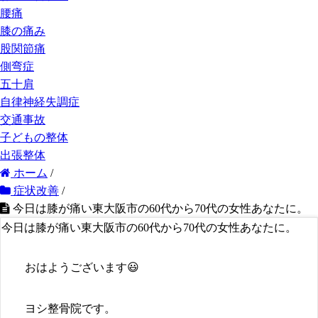
腰痛
膝の痛み
股関節痛
側弯症
五十肩
自律神経失調症
交通事故
子どもの整体
出張整体
ホーム
/
症状改善
/
今日は膝が痛い東大阪市の60代から70代の女性あなたに。
今日は膝が痛い東大阪市の60代から70代の女性あなたに。
おはようございます😃
ヨシ整骨院です。